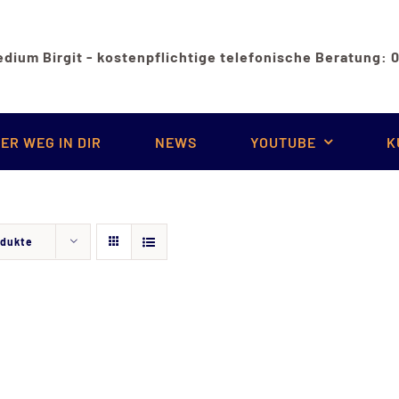
dium Birgit - kostenpflichtige telefonische Beratung:
ER WEG IN DIR
NEWS
YOUTUBE
K
odukte