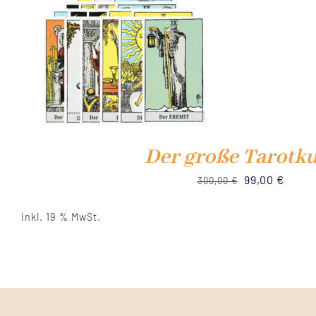
Der große Tarotk
Ursprünglich
Aktue
99,00
€
300,00
€
Preis
Preis
inkl. 19 % MwSt.
war:
ist:
300,00 €
99,00 