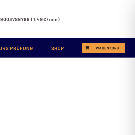
 09003789788 (1,49€/min)
URS PRÜFUNG
SHOP
WARENKORB