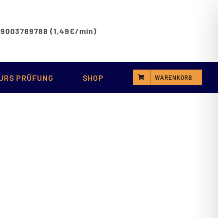
 09003789788 (1,49€/min)
URS PRÜFUNG
SHOP
WARENKORB