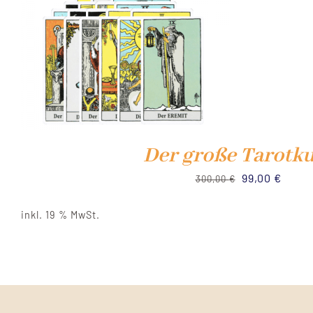
Der große Tarotk
Ursprünglich
Aktue
99,00
€
300,00
€
Preis
Preis
inkl. 19 % MwSt.
war:
ist:
300,00 €
99,00 