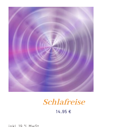
NEWS
YOUTUBE
KURS PRÜFUNG
SHOP
WARENKORB
Schlafreise
14,95
€
inkl. 19 % MwSt.