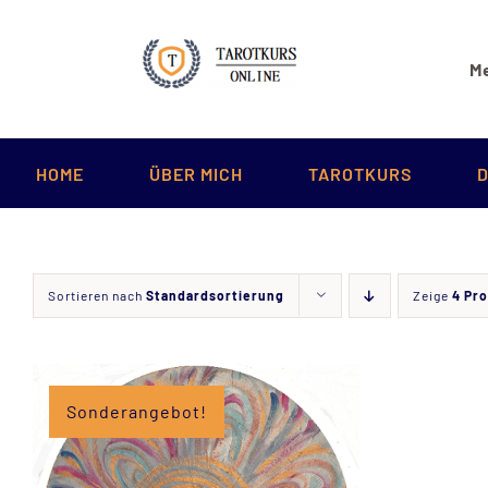
Zum
Inhalt
Me
springen
HOME
ÜBER MICH
TAROTKURS
D
Sortieren nach
Standardsortierung
Zeige
4 Pr
Sonderangebot!