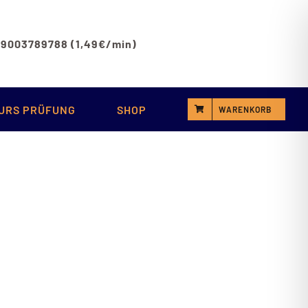
 09003789788 (1,49€/min)
URS PRÜFUNG
SHOP
WARENKORB