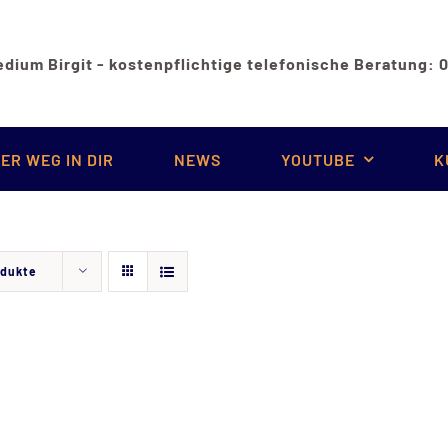
dium Birgit - kostenpflichtige telefonische Beratung:
ER WEG IN DIR
NEWS
YOUTUBE
K
odukte