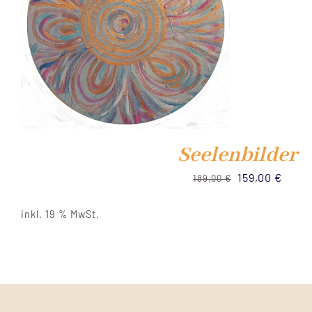
Seelenbilder
Ursprünglich
Aktue
159,00
€
189,00
€
Preis
Preis
inkl. 19 % MwSt.
war:
ist:
189,00 €
159,0