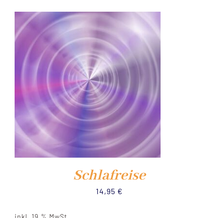
NEWS
YOUTUBE
KURS PRÜFUNG
SHOP
WARENKORB
Schlafreise
14,95
€
inkl. 19 % MwSt.